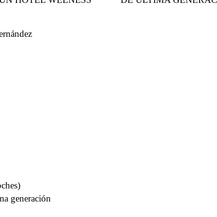
Fernández
oches)
ima generación