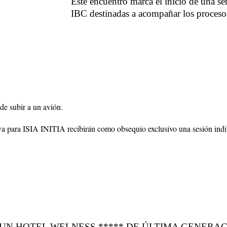
Este encuentro marca el inicio de una se
IBC destinadas a acompañar los proceso
e subir a un avión.
va para ISIA INITIA recibirán como obsequio exclusivo una sesión indi
le: EN UN HOTEL WELNESS ***** DE ÚLTIMA GENER