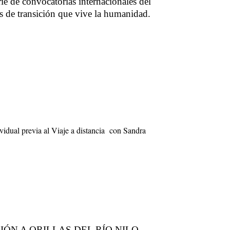
rie de convocatorias internacionales del
s de transición que vive la humanidad.
vidual previa al Viaje a distancia con Sandra
ACIÓN A ORILLAS DEL RÍO NILO.