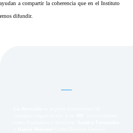
ayudan a compartir la coherencia que en el Instituto
emos difundir.
LA DIRECCIÓN
La dirección
es la parte fundamental de
cualquier organización, y en
IBC
la constituyen
como Fundadora y directora,
Sandra Fernández
y
Daniel Moyano
Como Director General.