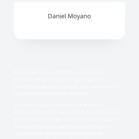
Daniel Moyano
EL EQUIPO IBC
El Equipo técnico de IBC, lo forman un
conjunto de profesionales que colaboran y
coordinan todos los aspectos que constituyen la
organización general del Instituto.
En primer lugar, tenemos a un grupo de
colaboradores repartidos en los distintos países
en los que el instituto tiene presencia y que son
los Coordinadores, parte fundamental en la
organización dado que su labor es la de