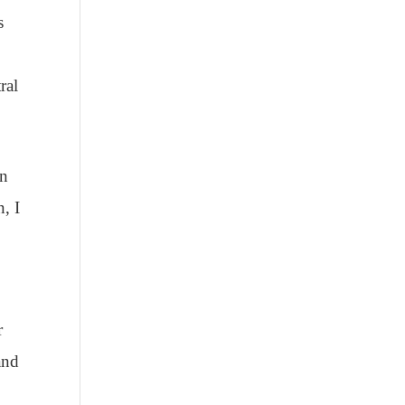
s
ral
In
n, I
r
and