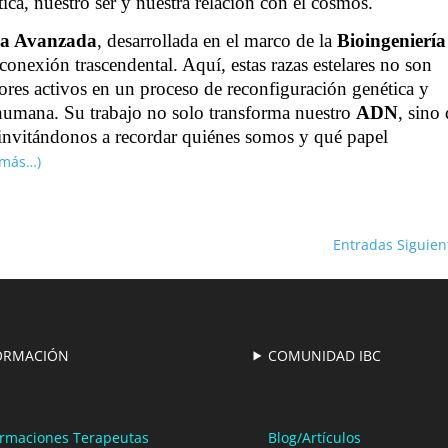
ca, nuestro ser y nuestra relación con el cosmos.
ca Avanzada
, desarrollada en el marco de la
Bioingeniería
 conexión trascendental. Aquí, estas razas estelares no son
dores activos en un proceso de reconfiguración genética y
 humana. Su trabajo no solo transforma nuestro
ADN
, sino
 invitándonos a recordar quiénes somos y qué papel
(más…)
Entradas Siguien
ORMACIÓN
COMUNIDAD IBC
rmaciones Terapeutas
Blog/Artículos