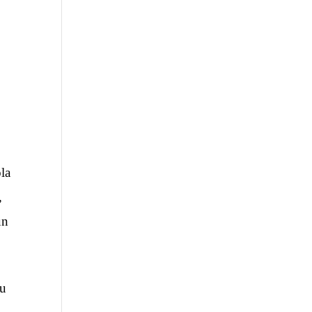
la
,
un
su