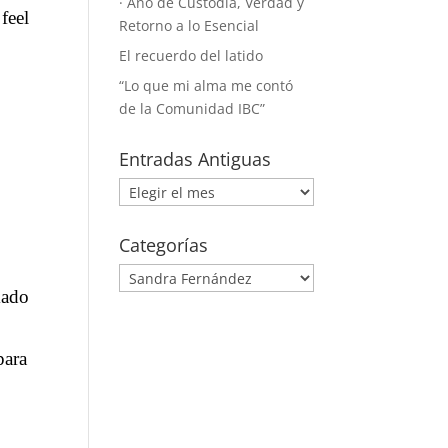
· Año de Custodia, Verdad y
feel
Retorno a lo Esencial
El recuerdo del latido
“Lo que mi alma me contó
de la Comunidad IBC”
Entradas Antiguas
Entradas
Antiguas
Categorías
Categorías
mado
para