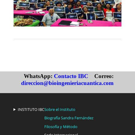
1
2
3
Siguiente
WhatsApp:
Contacto IBC
Correo:
direccion@bioingenieriacuantica.com
INSTITUTO IBC
Sobre el Instituto
Biografía Sandra Fernández
Filosofía y Método